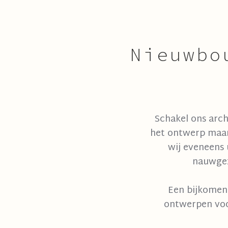
Nieuwbo
Schakel ons arc
het ontwerp maar
wij eveneens 
nauwgez
Een bijkomend
ontwerpen voo