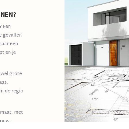
ENEN?
? Een
e gevallen
 naar een
pt en je
owel grote
aat.
in de regio
 maat, met
bouw.