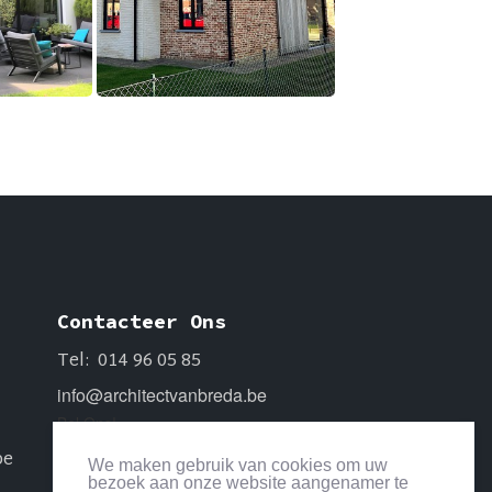
Contacteer Ons
Tel:
014 96 05 85
info@architectvanbreda.be
Bel Ons!
014 96 05 85
be
We maken gebruik van cookies om uw
bezoek aan onze website aangenamer te